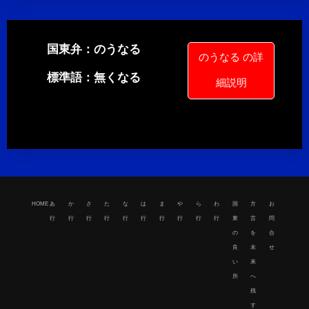
国東弁：のうなる
のうなる の詳
標準語：無くなる
細説明
HOME
HOME
あ
か
さ
た
な
は
ま
や
ら
わ
国
方
お
あ行
行
行
行
行
行
行
行
行
行
行
東
言
問
の
を
合
か行
良
未
せ
い
来
さ行
所
へ
残
た行
す