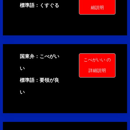
標準語：くすぐる
細説明
国東弁：こべがい
こべがいい の
い
詳細説明
標準語：要領が良
い