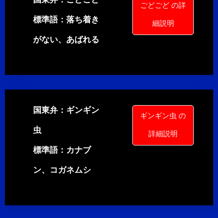
ごどごど の詳
標準語：落ち着き
細説明
がない、あばれる
国東弁：ギンギン
ギンギン虫 の
虫
詳細説明
標準語：カナブ
ン、コガネムシ