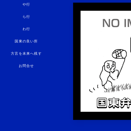
や行
ら行
わ行
国東の良い所
方言を未来へ残す
お問合せ