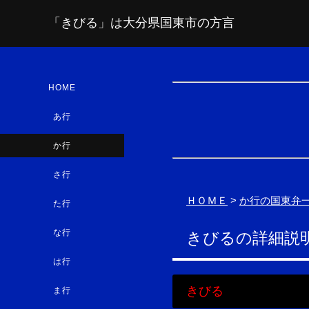
「きびる」は大分県国東市の方言
HOME
あ行
か行
さ行
ＨＯＭＥ
>
か行の国東弁
た行
な行
きびるの詳細説
は行
きびる
ま行