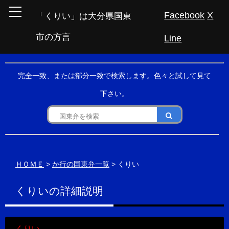
Facebook
X
「くりい」は大分県国東
市の方言
Line
完全一致、または部分一致で検索します。色々と試して見て
下さい。
ＨＯＭＥ
>
か行の国東弁一覧
> くりい
くりいの詳細説明
くりい