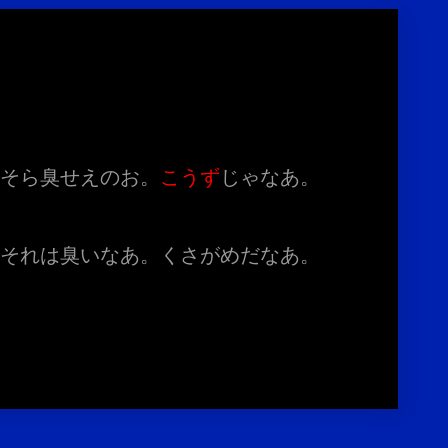
。そら臭せえのお。
こうず
じゃなあ。
。それは臭いなあ。くさがめだなあ。