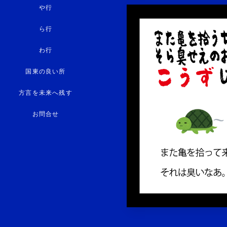
や行
ら行
わ行
国東の良い所
方言を未来へ残す
お問合せ