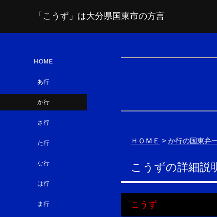
「こうず」は大分県国東市の方言
HOME
あ行
か行
さ行
ＨＯＭＥ
>
か行の国東弁
た行
な行
こうずの詳細説
は行
こうず
ま行