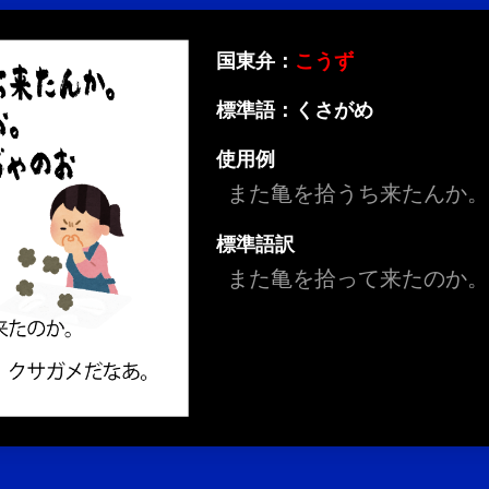
国東弁：
こうず
標準語：くさがめ
使用例
また亀を拾うち来たんか
標準語訳
また亀を拾って来たのか