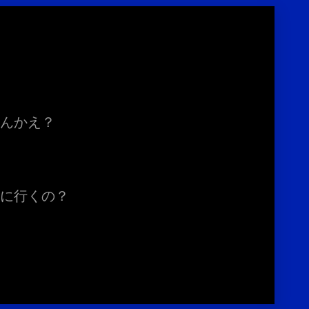
くんかえ？
処に行くの？