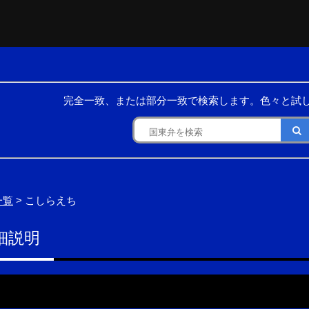
完全一致、または部分一致で検索します。色々と試
一覧
> こしらえち
細説明