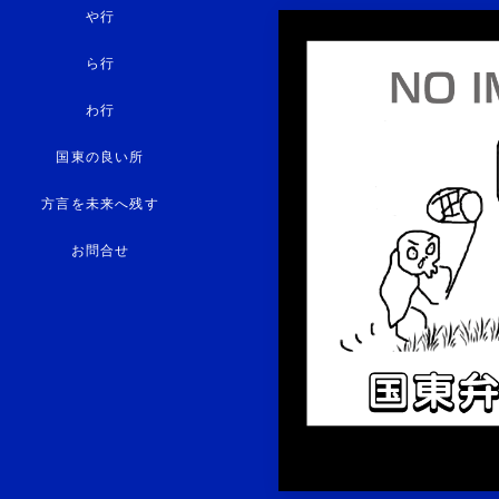
や行
ら行
わ行
国東の良い所
方言を未来へ残す
お問合せ