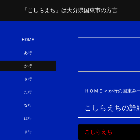
「こしらえち」は大分県国東市の方言
HOME
あ行
か行
さ行
ＨＯＭＥ
>
か行の国東弁
た行
な行
こしらえちの詳
は行
こしらえち
ま行