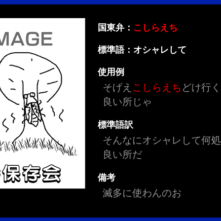
国東弁：
こしらえち
標準語：オシャレして
使用例
そげえ
こしらえち
どけ行
良い所じゃ
標準語訳
そんなにオシャレして何
良い所だ
備考
滅多に使わんのお