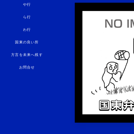
や行
ら行
わ行
国東の良い所
方言を未来へ残す
お問合せ