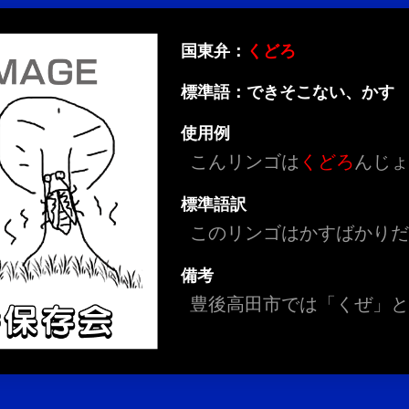
国東弁：
くどろ
標準語：できそこない、かす
使用例
こんリンゴは
くどろ
んじ
標準語訳
このリンゴはかすばかり
備考
豊後高田市では「くぜ」