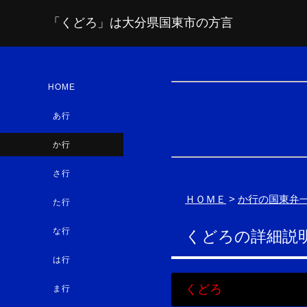
「くどろ」は大分県国東市の方言
HOME
あ行
か行
さ行
ＨＯＭＥ
>
か行の国東弁
た行
な行
くどろの詳細説
は行
くどろ
ま行