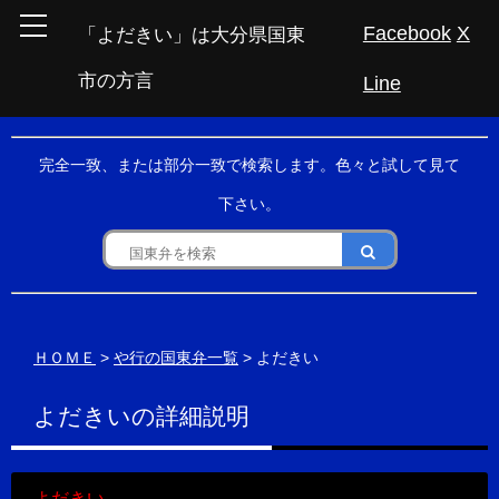
Facebook
X
「よだきい」は大分県国東
市の方言
Line
完全一致、または部分一致で検索します。色々と試して見て
下さい。
ＨＯＭＥ
>
や行の国東弁一覧
> よだきい
よだきいの詳細説明
よだきい