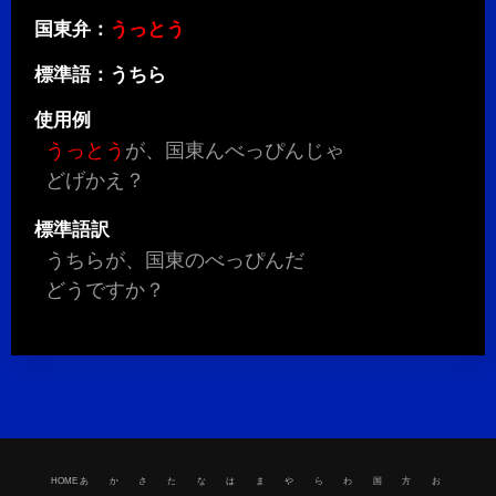
国東弁：
うっとう
標準語：うちら
使用例
うっとう
が、国東んべっぴんじゃ
どげかえ？
標準語訳
うちらが、国東のべっぴんだ
どうですか？
HOME
HOME
あ
か
さ
た
な
は
ま
や
ら
わ
国
方
お