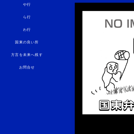
や行
ら行
わ行
国東の良い所
方言を未来へ残す
お問合せ