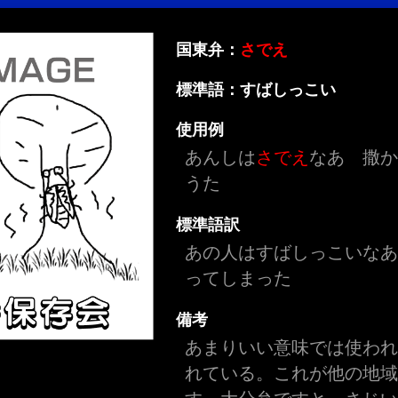
国東弁：
さでえ
標準語：すばしっこい
使用例
あんしは
さでえ
なあ 撒
うた
標準語訳
あの人はすばしっこいな
ってしまった
備考
あまりいい意味では使わ
れている。これが他の地