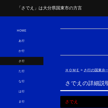
「さでえ」は大分県国東市の方言
HOME
あ行
か行
さ行
ＨＯＭＥ
>
さ行の国東弁
た行
な行
さでえの詳細説
は行
さでえ
ま行